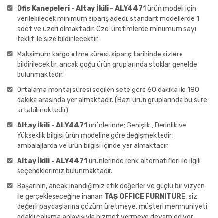
Ofis Kanepeleri - Altay İkili - ALY4471
ürün modeli için
verilebilecek minimum sipariş adedi, standart modellerde 1
adet ve üzeri olmaktadır. Özel üretimlerde minumum sayı
teklif ile size bildirilecektir.
Maksimum kargo etme süresi, sipariş tarihinde sizlere
bildirilecektir, ancak çoğu ürün gruplarında stoklar genelde
bulunmaktadır.
Ortalama montaj süresi seçilen sete göre 60 dakika ile 180
dakika arasında yer almaktadır. (Bazı ürün gruplarında bu süre
artabilmektedir)
Altay İkili - ALY4471
ürünlerinde; Genişlik , Derinlik ve
Yükseklik bilgisi ürün modeline göre değişmektedir,
ambalajlarda ve ürün bilgisi içinde yer almaktadır.
Altay İkili - ALY4471
ürünlerinde renk alternatifleri ile ilgili
seçeneklerimiz bulunmaktadır.
Başarının, ancak inandığımız etik değerler ve güçlü bir vizyon
ile gerçekleşeceğine inanan
TAŞ OFFICE FURNITURE
, siz
değerli paydaşlarına çözüm üretmeye, müşteri memnuniyeti
odaklı çalışma anlayışıyla hizmet vermeye devam ediyor.