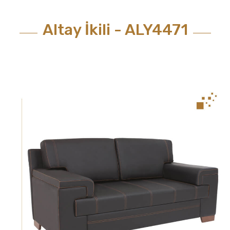
Altay İkili - ALY4471