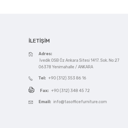
İLETIŞIM
Adres:
İvedik OSB Öz Ankara Sitesi 1417. Sok. No:27
06378 Yenimahalle / ANKARA
Tel:
+90 (312) 353 86 16
Fax:
+90 (312) 348 45 72
Email:
info@tasofficefurniture.com