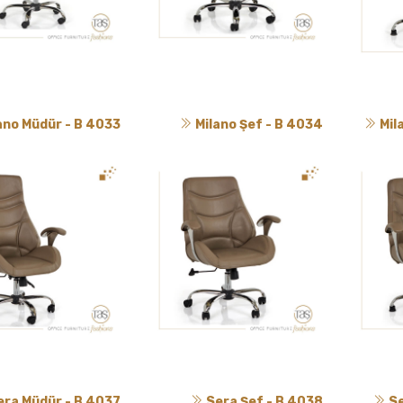
ano Müdür - B 4033
Milano Şef - B 4034
Mil
era Müdür - B 4037
Sera Şef - B 4038
Se