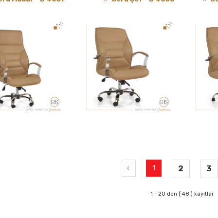
‹
1
2
3
1 - 20 den ( 48 ) kayıtlar