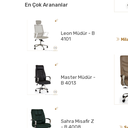
En Çok Arananlar
Leon Müdür - B
4101
Mil
Master Müdür -
B 4013
Sahra Misafir Z
- B 4008
S