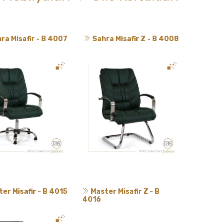
ra Misafir - B 4007
Sahra Misafir Z - B 4008
er Misafir - B 4015
Master Misafir Z - B
4016