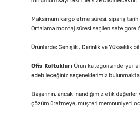
minumum sayı teklif ile size bildirilecektir.
Maksimum kargo etme süresi, sipariş tarihin
Ortalama montaj süresi seçilen sete göre 6
Ürünlerde; Genişlik , Derinlik ve Yükseklik 
Ofis Koltukları
Ürün kategorisinde yer alan
edebileceğiniz seçeneklerimiz bulunmaktad
Başarının, ancak inandığımız etik değerler
çözüm üretmeye, müşteri memnuniyeti odak