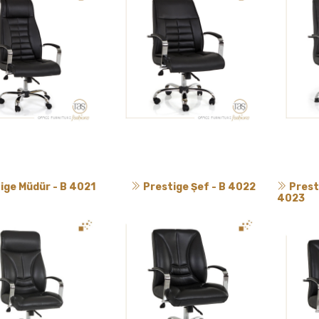
ige Müdür - B 4021
Prestige Şef - B 4022
Presti
4023