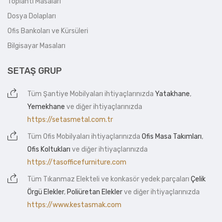
Toplantı Masaları
Dosya Dolapları
Ofis Bankoları ve Kürsüleri
Bilgisayar Masaları
SETAŞ GRUP
Tüm
Şantiye Mobilyaları
ihtiyaçlarınızda
Yatakhane
,
Yemekhane
ve diğer ihtiyaçlarınızda
https://setasmetal.com.tr
Tüm
Ofis Mobilyaları
ihtiyaçlarınızda
Ofis Masa Takımları
,
Ofis Koltukları
ve diğer ihtiyaçlarınızda
https://tasofficefurniture.com
Tüm
Tıkanmaz Elekteli
ve konkasör yedek parçaları
Çelik
Örgü Elekler
,
Poliüretan Elekler
ve diğer ihtiyaçlarınızda
https://www.kestasmak.com