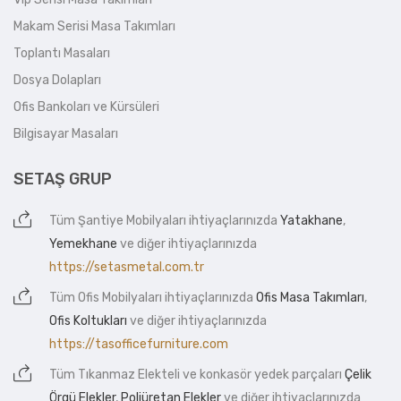
Makam Serisi Masa Takımları
Toplantı Masaları
Dosya Dolapları
Ofis Bankoları ve Kürsüleri
Bilgisayar Masaları
SETAŞ GRUP
Tüm
Şantiye Mobilyaları
ihtiyaçlarınızda
Yatakhane
,
Yemekhane
ve diğer ihtiyaçlarınızda
https://setasmetal.com.tr
Tüm
Ofis Mobilyaları
ihtiyaçlarınızda
Ofis Masa Takımları
,
Ofis Koltukları
ve diğer ihtiyaçlarınızda
https://tasofficefurniture.com
Tüm
Tıkanmaz Elekteli
ve konkasör yedek parçaları
Çelik
Örgü Elekler
,
Poliüretan Elekler
ve diğer ihtiyaçlarınızda