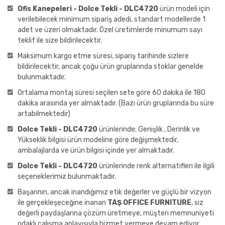
Ofis Kanepeleri - Dolce Tekli - DLC4720
ürün modeli için
verilebilecek minimum sipariş adedi, standart modellerde 1
adet ve üzeri olmaktadır. Özel üretimlerde minumum sayı
teklif ile size bildirilecektir.
Maksimum kargo etme süresi, sipariş tarihinde sizlere
bildirilecektir, ancak çoğu ürün gruplarında stoklar genelde
bulunmaktadır.
Ortalama montaj süresi seçilen sete göre 60 dakika ile 180
dakika arasında yer almaktadır. (Bazı ürün gruplarında bu süre
artabilmektedir)
Dolce Tekli - DLC4720
ürünlerinde; Genişlik , Derinlik ve
Yükseklik bilgisi ürün modeline göre değişmektedir,
ambalajlarda ve ürün bilgisi içinde yer almaktadır.
Dolce Tekli - DLC4720
ürünlerinde renk alternatifleri ile ilgili
seçeneklerimiz bulunmaktadır.
Başarının, ancak inandığımız etik değerler ve güçlü bir vizyon
ile gerçekleşeceğine inanan
TAŞ OFFICE FURNITURE
, siz
değerli paydaşlarına çözüm üretmeye, müşteri memnuniyeti
odaklı çalışma anlayışıyla hizmet vermeye devam ediyor.