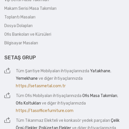
Makam Serisi Masa Takımları
Toplantı Masaları
Dosya Dolapları
Ofis Bankoları ve Kürsüleri
Bilgisayar Masaları
SETAŞ GRUP
Tüm
Şantiye Mobilyaları
ihtiyaçlarınızda
Yatakhane
,
Yemekhane
ve diğer ihtiyaçlarınızda
https://setasmetal.com.tr
Tüm
Ofis Mobilyaları
ihtiyaçlarınızda
Ofis Masa Takımları
,
Ofis Koltukları
ve diğer ihtiyaçlarınızda
https://tasofficefurniture.com
Tüm
Tıkanmaz Elekteli
ve konkasör yedek parçaları
Çelik
Örgü Elekler
,
Poliüretan Elekler
ve diğer ihtiyaçlarınızda